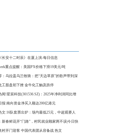
《长安十二时辰》在厦上演-每日信息
ceSeek重点提醒：美国PX价格下滑19美元/吨
荐：乌拉盖乌兰牧骑：把“天边草原”的歌声带到深
化工股盘初下挫 金牛化工触及跌停
闻!星宸科技(301536.SZ)：2025年净利润同比增
.33% 拟10股派3元
日报:南向资金净买入额达200亿港元
热文:16队套票出炉：场均最低25元，中超观赛人
望再创新高！
：新春鲜花开“门路”，村民就业顾家两不误|今日快
奥村开门迎客 中国代表团从容备战 热文