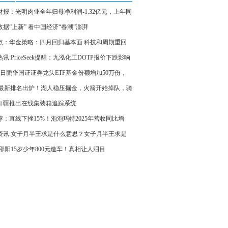
财报：光明肉业全年归母净利润-1.32亿元，上年同
16亿元
数据“上新” 看中国经济“春潮”澎湃
点：华金策略：四月回归基本面 科技和周期重回
讯:PriceSeek提醒：九泓化工DOTP报价下跌影响
26日鹏华国证证券龙头ETF基金份额增加50万份，
股东方财富、中信证券、华泰证券 今头条
A最新排名出炉！湖人稳压掘金，火箭开始掉队，骑
被甩开
拜疆推出在线集装箱追踪系统
荐：直线下挫15%！泡泡玛特2025年营收同比增
7%
资讯:女子月半王求是什么意思？女子月半王求是
梗？
:邵阳15岁少年800元造车！真相让人泪目