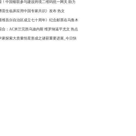
看！中国银联参与建设跨境二维码统一网关 助力
支付互联互通新生态
博雷生临床应用中国专家共识》发布 热文
疆维吾尔自治区成立七十周年》纪念邮票在乌鲁木
发
综合：AC米兰完胜乌迪内斯 维罗纳逼平尤文 热点
学家探索大质量恒星形成之谜获重要进展_今日快