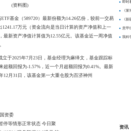
即时
(资料图)
构建
《莱
TF基金（589720）最新份额为14.26亿份，较前一交易
《新
出1241.17万元（资金流向是当日计算的资产净值和上一
齐首
意甲
最新资产净值计算值为12.55亿元。该基金近一周净值
聚焦
我科
%。
看
成立于2025年7月23日，基金经理为麻绎文，基金跟踪标
额回报为-1.57%，近一个月超额回报为0.41%。最新
年12月31日，该基金第一大重仓股为百济神州
市国资委
暂停等情形正常状态 今日聚
资讯