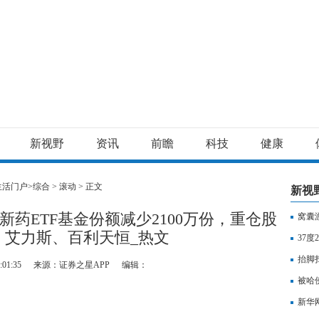
新视野
资讯
前瞻
科技
健康
生活门户>
综合
>
滚动
> 正文
新视
新药ETF基金份额减少2100万份，重仓股
窝囊
、艾力斯、百利天恒_热文
37
抬脚
:01:35
来源：证券之星APP
编辑：
热推
被哈
新华