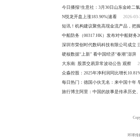
今日播报!生意社：3月30日山东金岭二
N悦龙开盘上涨183.90%|速看
2026-03-
短讯！机构建议聚焦高现金流产品，把
中船防务（00317.HK）发布对中船财务2
深圳市荣创时代数码科技有限公司成立 
硬核数据“上新” 看中国经济“春潮”澎湃
大东南: 股票交易异常波动公告 观察
2
众淼控股：2025年净利润同比增长10.81
每日热门：德国小伙无名：来中国十年 
旅行博主阿里：中国的故事是传承历史
Copy
环球传媒