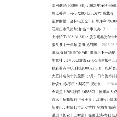
南网储能(600995.SH)：2025年净利润同
焦点关注：vivo X300 Ultra发布 搭载蔡
图解财报：金杯电工全年归母净利润6.0
石家庄市民把加油“当个事儿办”了！
2
上海沪工(603131.SH)：股东明鑫光储合
微头条丨千年顶流·豫见河南
2026-03-
滚动:春日“追高”正当时 济南历下一幼护
生意社：3月30日鑫泰石化石油焦报价
精彩看点:中天科技(600522.SH)：拟斥资
大豆排名前十的股票（3月25日市盈率排
热议:山东枣庄：梨花开 授粉忙
2026-0
今亮点！20%涨停！688693，披露重大
通讯！招商银行行长王良：以10%为底线
新资讯：​时隔13年启动重排 辛柏青“回家
话剧《长安十二时辰》在厦上演-每日信