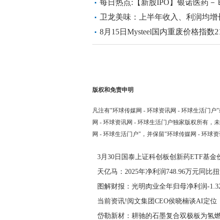
焦
每日热点:【新股IPO】银诺医药－Ｂ(0
招股价高264.03%
卫龙美味：上半年收入、利润均增长1
8月15日Mysteel国内重废价格指数21
版权和免责申明
凡注有"环球传媒网 - 环球资讯网 - 环球生活门户
网 - 环球资讯网 - 环球生活门户独家版权所有
网 - 环球生活门户"，并保留"环球传媒网 - 环球
3月30日国泰上证科创板创新药ETF基金
天亿马：2025年净利润748.96万元同比
图解财报：光明肉业全年归母净利润-1.3
当前资讯!阅文集团CEO侯晓楠谈AI定位
岱勒新材：耕驰的石墨复合双极板为氢