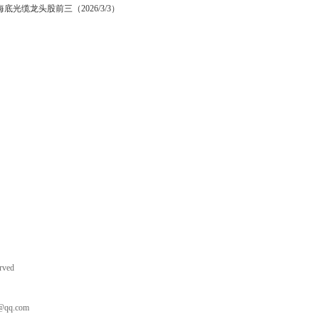
6海底光缆龙头股前三（2026/3/3）
erved
q.com