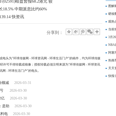
2591)暗盘暂报68.2港元 较
图解
8.5% 中期派息比约60%
期2.
硬核
39.14 快资讯
观热
主线
当前热
分享到：
3月
重仓
NB
士也
阿塞
"或电头为"环球传媒网 - 环球资讯网 - 环球生活门户"的稿件，均为环球传媒
热推
，未经许可不得转载或镜像；授权转载必须注明来源为"环球传媒网 - 环球资讯
184.
天天
资讯网 - 环球生活门户"的电头。
什么
快报
份额减
2026-03-31
扭亏
2026-03-30
2亿
2026-03-30
：是助
2026-03-30
燃料电
2026-03-30