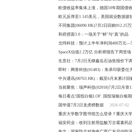
欧债收益率集体上涨，德国10年期国债
欧元反弹至1.145美元，美国就业数据疲
不同集团(06090.HK)7月2日回购912.25
和府捞面3.0：一场关于“鲜”与“真”的品
北纬科技：预计上半年净利润400万元—5
SpaceX估值2.2万亿 分析师报告下周登
生意社：7月2日无棣鑫岳石油焦报价下调
即时：网誉科技(01483)：朱承印获委任
中兴通讯(00763.HK)：截至6月末累计回
当前聚焦：瑞声科技(02018)7月2日斥资12
每日看点!国投白银LOF: 国投瑞银白银
国华退7月2日龙虎榜数据
2026-07-02
重庆大学数字图书馆怎么登录？重庆大
福安药业：收到注射用盐酸万古霉素药
热文：国家防总对海南广西广东启动防