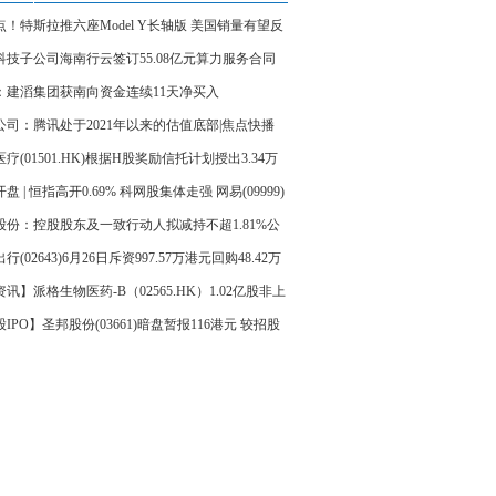
点！特斯拉推六座Model Y长轴版 美国销量有望反
科技子公司海南行云签订55.08亿元算力服务合同
：建滔集团获南向资金连续11天净买入
公司：腾讯处于2021年以来的估值底部|焦点快播
疗(01501.HK)根据H股奖励信托计划授出3.34万
励股份
盘 | 恒指高开0.69% 科网股集体走强 网易(09999)
4%-每日热闻
股份：控股股东及一致行动人拟减持不超1.81%公
份|最资讯
行(02643)6月26日斥资997.57万港元回购48.42万
讯】派格生物医药-B（02565.HK）1.02亿股非上
份转换为H股
IPO】圣邦股份(03661)暗盘暂报116港元 较招股
6.15%|焦点速递