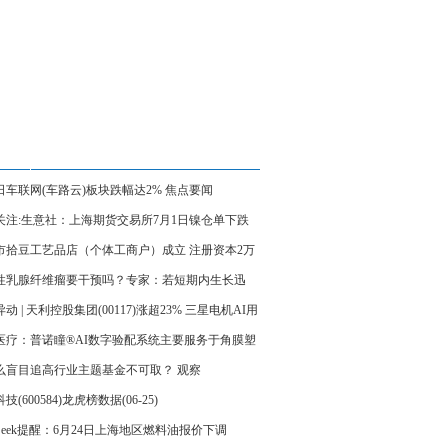
2日车联网(车路云)板块跌幅达2% 焦点要闻
关注:生意社：上海期货交易所7月1日镍仓单下跌
市拾豆工艺品店（个体工商户）成立 注册资本2万
币_每日热门
性乳腺纤维瘤要干预吗？专家：若短期内生长迅
可考虑微创切除 热闻
动 | 天利控股集团(00117)涨超23% 三星电机AI用
CC长单落地在即 行业涨价潮加速
医疗：普诺瞳®AI数字验配系统主要服务于角膜塑
专业验配环节_每日快播
么盲目追高行业主题基金不可取？ 观察
技(600584)龙虎榜数据(06-25)
ceSeek提醒：6月24日上海地区燃料油报价下调