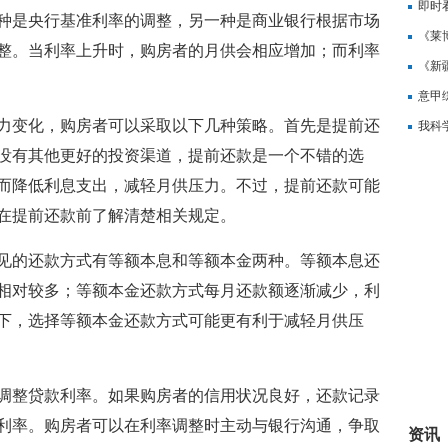
即时
种是央行基准利率的调整，另一种是商业银行根据市场
构建
《莱
整。当利率上升时，购房者的月供会相应增加；而利率
《新
齐首
意甲
力变化，购房者可以采取以下几种策略。首先是提前还
聚焦
我科
没有其他更好的投资渠道，提前还款是一个不错的选
看
而降低利息支出，减轻月供压力。不过，提前还款可能
在提前还款前了解清楚相关规定。
见的还款方式有等额本息和等额本金两种。等额本息还
相对较多；等额本金还款方式每月还款额逐渐减少，利
下，选择等额本金还款方式可能更有利于减轻月供压
调整贷款利率。如果购房者的信用状况良好，还款记录
利率。购房者可以在利率调整时主动与银行沟通，争取
资讯