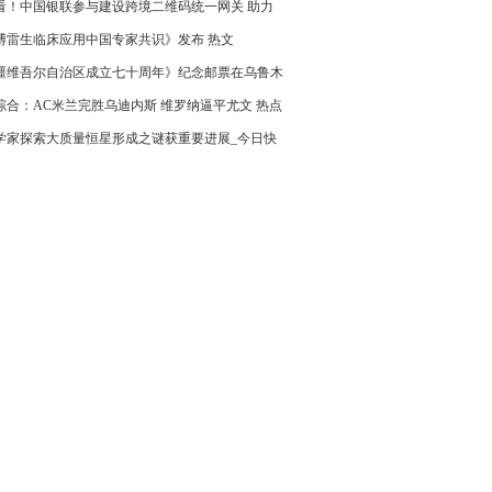
看！中国银联参与建设跨境二维码统一网关 助力
支付互联互通新生态
博雷生临床应用中国专家共识》发布 热文
疆维吾尔自治区成立七十周年》纪念邮票在乌鲁木
发
综合：AC米兰完胜乌迪内斯 维罗纳逼平尤文 热点
学家探索大质量恒星形成之谜获重要进展_今日快