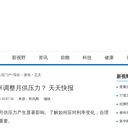
新视野
资讯
前瞻
科技
健康
生活门户>
综合
>
滚动
> 正文
新视
率调整月供压力？ 天天快报
窝囊
37
 10:07:34
来源：和讯网
编辑：
抬脚
月供压力产生显著影响。了解如何应对利率变化，合理
热推
被哈
重要。
新华