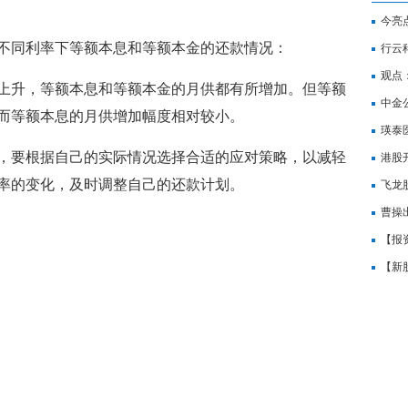
今亮
不同利率下等额本息和等额本金的还款情况：
弹
行云
观点
上升，等额本息和等额本金的月供都有所增加。但等额
中金
而等额本息的月供增加幅度相对较小。
瑛泰医
，要根据自己的实际情况选择合适的应对策略，以减轻
股奖
港股开
率的变化，及时调整自己的还款计划。
涨超
飞龙
司股
曹操出
率上升时
利率下
股
【报资
市股
【新股
价高3